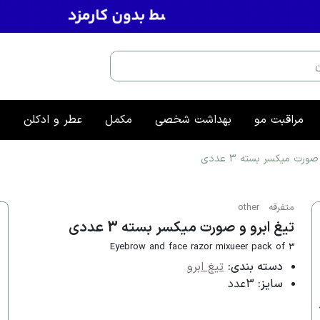
مراقبت مو
بهداشت شخصی
مکمل
عطر و ادکلن
م
ورت میکسر بسته 3 عددی
متفرقه
other
تیغ ابرو و صورت میکسر بسته 3 عددی
Eyebrow and face razor mixueer pack of 3
دسته بندی:
تیغ ابرو
سایز:
3عدد