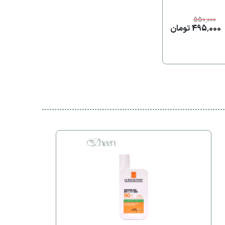
550,000
495,000 تومان