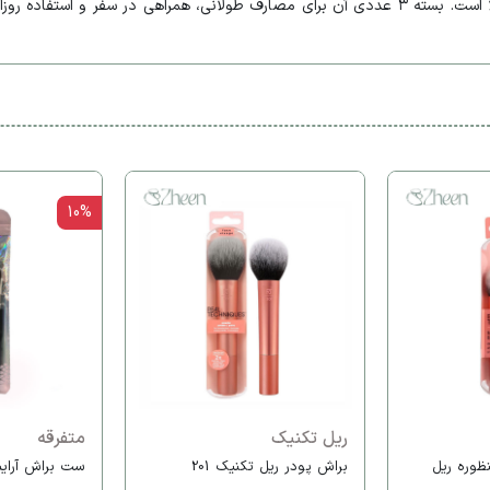
تیغ ابرو و صورت میکسر، ترکیبی از دقت، ایمنی و کیفیت بالا است. بسته ۳ عددی آن برای مصارف طو
10%
ریل تکنیک
متفرقه
ظوره ریل
براش پودر ریل تکنیک 201
ست براش آرایشی ب