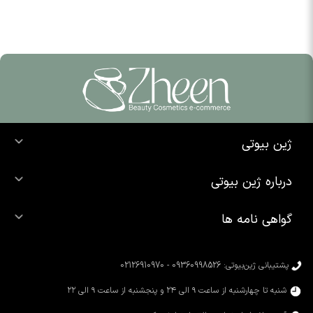
ژین بیوتی
خرید ضد آفتاب
درباره ژین بیوتی
خرید شوینده صورت
درباره ما
خرید محصولات اوردینری
گواهی نامه ها
تماس با ما
خرید رژ لب
محصولات شیگلم
خرید کرم پودر
محصولات سیمپل
پشتیبانی ژین‌بیوتی: 09360998526 - 02126910970
محصولات کوزارکس
شنبه تا چهارشنبه از ساعت ۹ الی ۲۴ و پنجشنبه از ساعت ۹ الی ۲۲