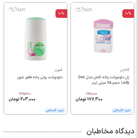
10%
10%
کامان
شون
ژل دئودورانت زنانه کامان مدل Deo
دئودورانت رولی زنانه فلاور شون
Lady حجم 75 میلی لیتر
225,600
197,000
177,300 تومان
203,000 تومان
خرید اقساطی
خرید اقساطی
دیدگاه مخاطبان