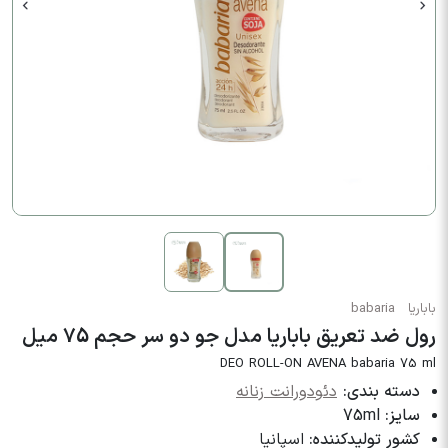
باباریا
babaria
رول ضد تعریق باباریا مدل جو دو سر حجم 75 میل
DEO ROLL-ON AVENA babaria 75 ml
دسته بندی:
دئودورانت زنانه
سایز:
75ml
کشور تولیدکننده:
اسپانیا