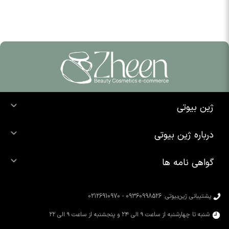
ژین بیوتی
خرید ضد آفتاب
درباره ژین بیوتی
خرید شوینده صورت
درباره ما
خرید محصولات اوردینری
گواهی نامه ها
تماس با ما
خرید رژ لب
محصولات شیگلم
خرید کرم پودر
محصولات سیمپل
پشتیبانی ژین‌بیوتی: 09360998526 - 02126910970
محصولات کوزارکس
شنبه تا چهارشنبه از ساعت ۹ الی ۲۴ و پنجشنبه از ساعت ۹ الی ۲۲