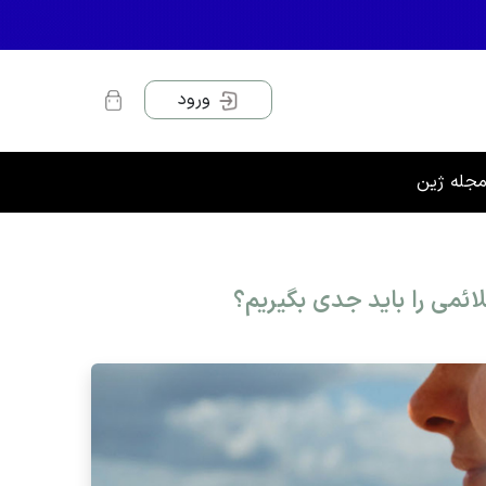
ورود
جله ژین
می را باید جدی بگیریم؟