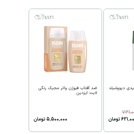
یدی دیووشیلد
ضد آفتاب فیوژن واتر مجیک رنگی
لایت ایزدین
731,0
621, تومان
5,500,000 تومان