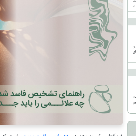
ک
ه،
ی
دن
ی
ت
ر