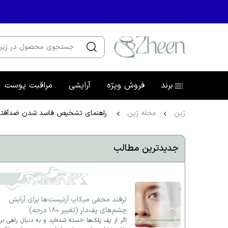
برند
فروش ویژه
آرایشی
مراقبت پوست
ژین
مجله ژین
راهنمای تشخیص فاسد شدن ضدآفتاب؛
جدیدترین مطالب
ترفند مخفی میکاپ آرتیست‌ها برای آرایش
چشم‌های پف‌دار (تغییر ۱۸۰ درجه)
اگر از پف پلک‌ها خسته شده‌اید و به دنبال راهی بر