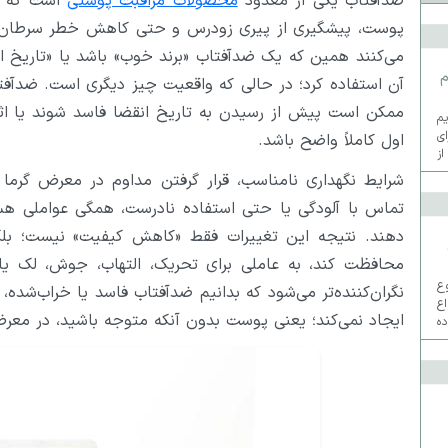
ضدآفتاب یکی از معدود
محصولات مراقبت پوستی
است که نق
پوست، پیشگیری از پیری زودرس و حتی کاهش خطر سرطان پوست
می‌کنند همین که یک ضدآفتاب «برند خوب» باشد یا «تاریخ ان
م
آن استفاده کرد؛ در حالی که واقعیت چیز دیگری است. ضدآفت
ممکن است پیش از رسیدن به تاریخ انقضا فاسد شوند یا اثر
م
ی
اول کاملاً واضح باشد.
از
شرایط نگهداری نامناسب، قرار گرفتن مداوم در معرض گرما
تماس با آلودگی یا حتی استفاده نادرست، همگی عواملی هست
دهند. نتیجه این تغییرات فقط «کاهش کیفیت» نیست؛ بل
محافظت کند، به عاملی برای تحریک، التهاب، جوش، لک 
روع
اع
ایجاد نمی‌کند؛ یعنی پوست بدون آنکه متوجه باشید، در معرض
ه
ما