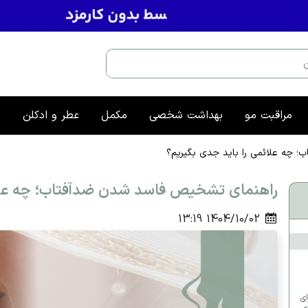
مراقبت مو
بهداشت شخصی
مکمل
عطر و ادکلن
م
 چه علائمی را باید جدی بگیریم؟
راهنمای تشخیص فاسد شدن ضدآفتاب؛ چه علائ
13:19
1404/10/02
ای