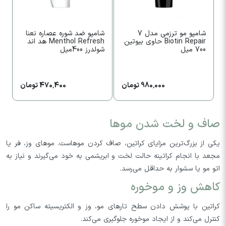
شامپو مو ترزمی مدل 7
شامپو ضد شوره عصاره نعنا
ش
Biotin Repair حاوی بیوتین
Menthol Refresh هد اند
700 میل
شولدرز 400میل
شو
980,000 تومان
470,400 تومان
صاف و لخت شدن موها
یکی از بزرگ‌ترین مزایای کراتین، صاف کردن موهاست. موهای وز، فر یا
مجعد با انجام کراتینه حالت لخت و ابریشمی به خود می‌گیرند و نیاز به
اتو مو یا سشوار به حداقل می‌رسد.
کاهش وز و موخوره
کراتین با پوشش دادن سطح تارهای مو، وز و الکتریسیته ساکن مو را
کنترل می‌کند و از ایجاد موخوره جلوگیری می‌کند.