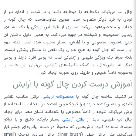
چال لپ می‌تواند یک‌طرفه یا دوطرفه باشد و در شدت و اندازه نیز از
فردی به فرد دیگر متفاوت است. همین تفاوت‌هاست که چال گونه را
جذاب و منحصربه‌فرد می‌کند. بسیاری از افراد این ویژگی را یک نشانه‌ی
زیبایی، صمیمیت و شیطنت در چهره می‌دانند، به همین دلیل داشتن آن
حتی به‌صورت مصنوعی و با آرایش، بسیار محبوب شده است. نکته مهم
این است که چال گونه به هیچ عنوان یک نقص یا مشکل پزشکی نیست،
بلکه صرفاً یک ویژگی طبیعی و ژنتیکی است که برخی افراد دارند و برخی
دیگر نه. بااین‌حال، با کمک تکنیک‌های آرایشی می‌توان این حالت را
به‌صورت کاملاً طبیعی و ظریف روی صورت ایجاد کرد.
آموزش درست کردن چال گونه با آرایش
در تکنیک ساخت چال گونه با
محصولات آرایشی
، براش مناسب نقشی
کلیدی و تعیین‌کننده دارد؛ زیرا کوچک‌ترین اشتباه در انتخاب یا استفاده از
براش می‌تواند نتیجه را کاملاً مصنوعی یا لکه‌مانند نشان دهد. برای ایجاد
چال لپ طبیعی، باید از
براش‌ آرایشی
بسیار باریک، دقیق و با تراکم
متوسط استفاده کنید. براش‌هایی که معمولاً در دسته براش‌های چشم قرار
می‌گیرند، مثل براش خطی (liner brush)، براش مدادی کوچک (small