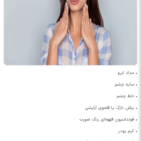
• مداد ابرو
• سایه چشم
• خط چشم
• براش نازک یا قلموی آرایشی
• فونداسیون قهوه‌ای رنگ صورت
• کرم پودر