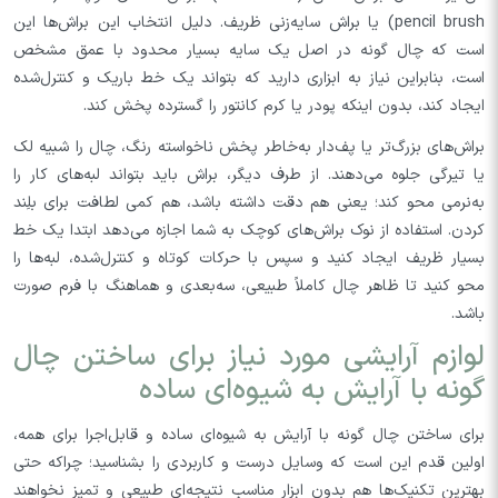
pencil brush) یا براش سایه‌زنی ظریف. دلیل انتخاب این براش‌ها این
است که چال گونه در اصل یک سایه بسیار محدود با عمق مشخص
است، بنابراین نیاز به ابزاری دارید که بتواند یک خط باریک و کنترل‌شده
ایجاد کند، بدون اینکه پودر یا کرم کانتور را گسترده پخش کند.
براش‌های بزرگ‌تر یا پف‌دار به‌خاطر پخش ناخواسته رنگ، چال را شبیه لک
یا تیرگی جلوه می‌دهند. از طرف دیگر، براش باید بتواند لبه‌های کار را
به‌نرمی محو کند؛ یعنی هم دقت داشته باشد، هم کمی لطافت برای بلِند
کردن. استفاده از نوک براش‌های کوچک به شما اجازه می‌دهد ابتدا یک خط
بسیار ظریف ایجاد کنید و سپس با حرکات کوتاه و کنترل‌شده، لبه‌ها را
محو کنید تا ظاهر چال کاملاً طبیعی، سه‌بعدی و هماهنگ با فرم صورت
باشد.
لوازم آرایشی مورد نیاز برای ساختن چال
گونه با آرایش به شیوه‌ای ساده
برای ساختن چال گونه با آرایش به شیوه‌ای ساده و قابل‌اجرا برای همه،
اولین قدم این است که وسایل درست و کاربردی را بشناسید؛ چراکه حتی
بهترین تکنیک‌ها هم بدون ابزار مناسب نتیجه‌ای طبیعی و تمیز نخواهند