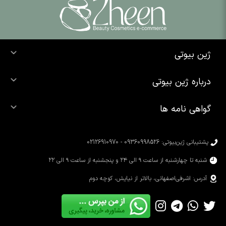
ژین بیوتی
خرید ضد آفتاب
درباره ژین بیوتی
خرید شوینده صورت
درباره ما
خرید محصولات اوردینری
گواهی نامه ها
تماس با ما
خرید رژ لب
محصولات شیگلم
خرید کرم پودر
محصولات سیمپل
پشتیبانی ژین‌بیوتی: 09360998526 - 02126910970
محصولات کوزارکس
شنبه تا چهارشنبه از ساعت ۹ الی ۲۴ و پنجشنبه از ساعت ۹ الی ۲۲
آدرس: اشرفی‌اصفهانی، بالاتر از نیایش، کوچه دوم