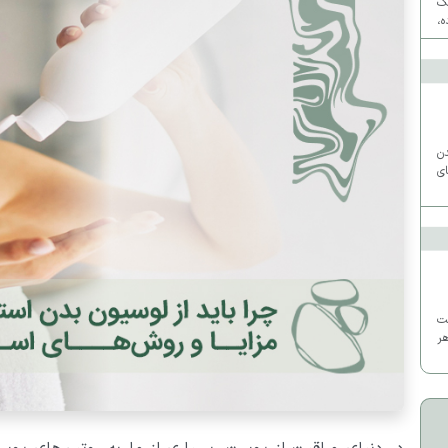
ک
ه،
ی
دن
ی
ت
ر