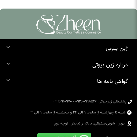
ژین بیوتی
خرید ضد آفتاب
درباره ژین بیوتی
خرید شوینده صورت
درباره ما
خرید محصولات اوردینری
گواهی نامه ها
تماس با ما
خرید رژ لب
محصولات شیگلم
خرید کرم پودر
محصولات سیمپل
پشتیبانی ژین‌بیوتی: 09360998526 - 02126910970
محصولات کوزارکس
شنبه تا چهارشنبه از ساعت ۹ الی ۲۴ و پنجشنبه از ساعت ۹ الی ۲۲
آدرس: اشرفی‌اصفهانی، بالاتر از نیایش، کوچه دوم