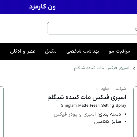
مراقبت مو
بهداشت شخصی
مکمل
عطر و ادکلن
م
اسپری فیکس مات کننده شیگلم
شیگلم
sheglam
اسپری فیکس مات کننده شیگلم
Sheglam Matte Fresh Setting Spray
دسته بندی:
اسپری و پودر فیکس
سایز:
55میل