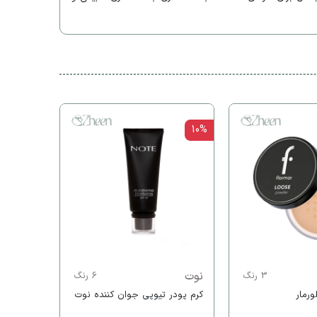
10%
تیر تیر
کوشن تیر
ارسال رایگا
نوت
3 رنگ
6 رنگ
رمار
‫کرم پودر تیوپی جوان کننده نوت