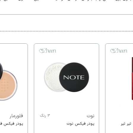
نوت
فلورمار
3 رنگ
یر تیر
پودر فیکس نوت
پودر فیکس فلو