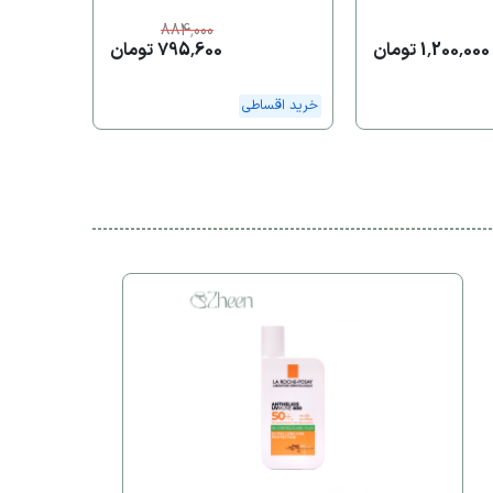
884,000
1,200,000 تومان
795,600 تومان
خرید اقساطی