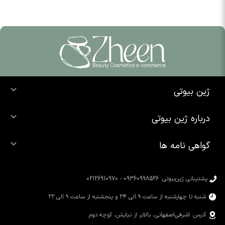
ژین بیوتی
خرید ضد آفتاب
درباره ژین بیوتی
خرید شوینده صورت
درباره ما
خرید محصولات اوردینری
گواهی نامه ها
تماس با ما
خرید رژ لب
محصولات شیگلم
خرید کرم پودر
محصولات سیمپل
پشتیبانی ژین‌بیوتی: 09360998526 - 02126910970
محصولات کوزارکس
شنبه تا چهارشنبه از ساعت ۹ الی ۲۴ و پنجشنبه از ساعت ۹ الی ۲۲
آدرس: اشرفی‌اصفهانی، بالاتر از نیایش، کوچه دوم