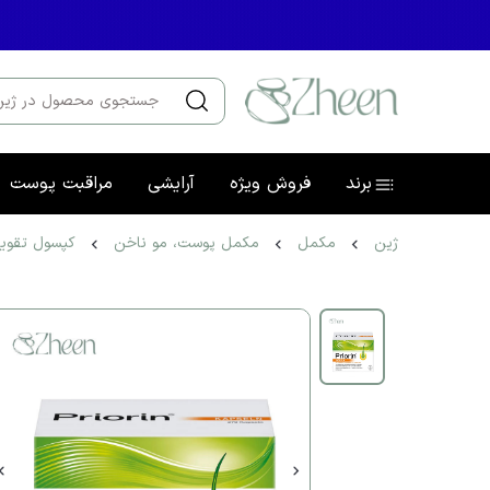
برند
فروش ویژه
آرایشی
مراقبت پوست
ژین
مکمل
مکمل پوست، مو ناخن
کپسول تقویت و