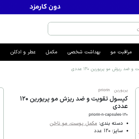
مراقبت مو
بهداشت شخصی
مکمل
عطر و ادکلن
م
 ضد ریزش مو پریورین ۱۲۰ عددی
پریورین
priorin
کپسول تقویت و ضد ریزش مو پریورین ۱۲۰
عددی
priorin-n-capsules-120
دسته بندی:
مکمل پوست، مو ناخن
سایز:
120 عدد