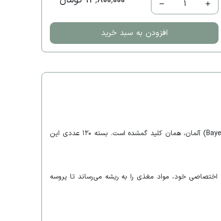
13,800,000 تومان
1
افزودن به سبد خرید
اگر به دنبال راه حلی قطعی برای نازکی تار موها و ریزش‌های عصبی یا هورمونی هستید، مکمل پریورین (Priorin) محصول شرکت بایر (Bayer) آلمان، همان کلید گمشده است. بسته ۱۲۰ عددی این
 اختصاصی خود، مواد مغذی را به ریشه می‌رساند تا پروسه