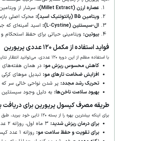
عصاره ارزن (Millet Extract):
سرشار از ویتامین‌
ویتامین B5 (پانتوتنیک اسید):
محرک اصلی بازسا
ال-سیستئین (L-Cystine):
اسید آمینه‌ای که ج
بیوتین:
ویتامینی حیاتی برای حفظ استحکام و 
فواید استفاده از مکمل ۱۲۰ عددی پریورین
با استفاده منظم از این دوره ۱۲۰ عددی، می‌توانید انتظار نتایج زیر را داشته باشید:
کاهش محسوس ریزش مو:
در همان هفته‌های 
افزایش ضخامت تارهای مو:
تبدیل موهای کرکی ب
تحریک رشد مجدد:
پر شدن نواحی خالی سر که ب
بهبود سلامت ناخن‌ها:
به دلیل وجود سیستئین و 
طریقه مصرف کپسول پریورین برای دریافت ب
برای اینکه بیشترین بهره را از بسته ۱۲۰ تایی خود ببرید، طبق دستورالعمل زیر عمل کنید:
برای درمان ریزش شدید:
۳ ماه اول، روزانه ۲ عدد کپسول بعد از غذا (یکی صبح و یکی شب) میل شود.
برای تقویت و حفظ سلامت مو:
روزانه ۱ عدد کپسول به صورت مستمر مصرف شود.