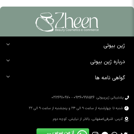
ژین بیوتی
خرید ضد آفتاب
درباره ژین بیوتی
خرید شوینده صورت
درباره ما
خرید محصولات اوردینری
گواهی نامه ها
تماس با ما
خرید رژ لب
محصولات شیگلم
خرید کرم پودر
محصولات سیمپل
پشتیبانی ژین‌بیوتی: 09360998526 - 02126910970
محصولات کوزارکس
شنبه تا چهارشنبه از ساعت ۹ الی ۲۴ و پنجشنبه از ساعت ۹ الی ۲۲
آدرس: اشرفی‌اصفهانی، بالاتر از نیایش، کوچه دوم