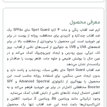
معرفی محصول
کرم ضد آفتاب رنگی و مات 4 کاره Spot Guard مای SPF50 یک
ضد آفتاب چندکاره و کاربردی برای محافظت روزانه از پوست در برابر
نور خورشید است. این محصول با برخورداری از محافظت بالا در برابر
اشعه‌های UVA و UVB به جلوگیری از آسیب‌های ناشی از آفتاب، بروز
لک، تیرگی، پیری زودرس و ایجاد چین‌وچروک کمک می‌کند و در
عین حال با پوشش طبیعی و جلوه مات، ظاهر پوست را صاف‌تر و
یکدست‌تر نشان می‌دهد.
ضد آفتاب Spot Guard مای بافتی سبک، زودجذب و راحت دارد و
بدون ایجاد حس سنگینی، برای استفاده روزانه مناسب است. این
محصول با بهره‌گیری از تکنولوژی Advanced Spectral و SPF
Booster محافظتی کامل‌تر در برابر نور خورشید فراهم می‌کند و به
کاهش احتمال ایجاد لک‌های ناشی از تابش آفتاب کمک می‌نماید.
وجود ترکیباتی مانند ویتامین B5، ویتامین E، سرامید، کافئین و
آنتی‌اکسیدان‌ها باعث شده این ضد آفتاب تنها یک محصول