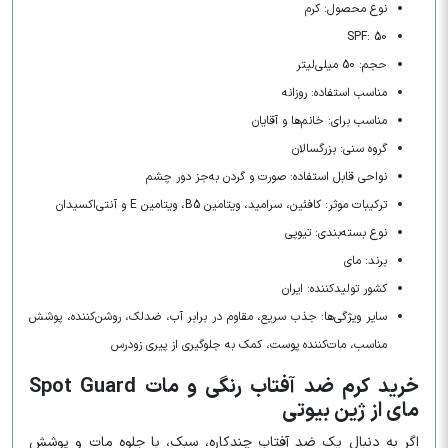
نوع محصول: کرم
SPF: 50
حجم: 50 میلی‌لیتر
مناسب استفاده: روزانه
مناسب برای: خانم‌ها و آقایان
گروه سنی: بزرگسالان
نواحی قابل استفاده: صورت و گردن به‌جز دور چشم
ترکیبات موثر: کافئین، سرامید، ویتامین B5، ویتامین E و آنتی‌اکسیدان
نوع بسته‌بندی: تیوپی
برند: مای
کشور تولیدکننده: ایران
سایر ویژگی‌ها: جذب سریع، مقاوم در برابر آب، ضدلک، روشن‌کننده، پوشش
مناسب، مات‌کننده پوست، کمک به جلوگیری از پیری زودرس
خرید کرم ضد آفتاب رنگی و مات Spot Guard
مای از ژین بیوتی
اگر به دنبال یک ضد آفتاب چندکاره، سبک، با جلوه مات و پوشش