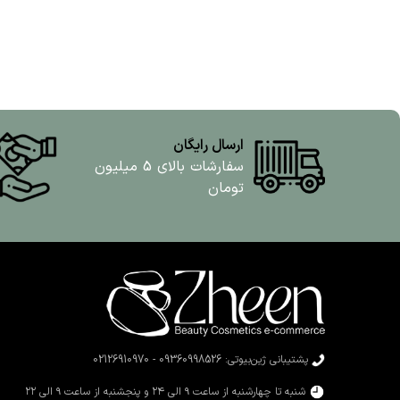
ارسال رایگان
سفارشات بالای 5 میلیون
تومان
پشتیبانی ژین‌بیوتی: 09360998526 - 02126910970
شنبه تا چهارشنبه از ساعت ۹ الی ۲۴ و پنجشنبه از ساعت ۹ الی ۲۲