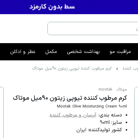
مراقبت مو
بهداشت شخصی
مکمل
عطر و ادکلن
م
ب کننده
کرم مرطوب کننده تیوپی زیتون 90میل موتاک
موتاک
mootak
کرم مرطوب کننده تیوپی زیتون 90میل موتاک
Mootak Olive Moisturzing Cream 90ml
دسته بندی:
آبرسان و مرطوب کننده
سایز:
90ml
کشور تولیدکننده:
ایران