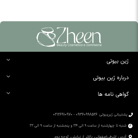
ژین بیوتی
خرید ضد آفتاب
درباره ژین بیوتی
خرید شوینده صورت
درباره ما
خرید محصولات اوردینری
گواهی نامه ها
تماس با ما
خرید رژ لب
محصولات شیگلم
خرید کرم پودر
محصولات سیمپل
پشتیبانی ژین‌بیوتی: 09360998526 - 02126910970
محصولات کوزارکس
شنبه تا چهارشنبه از ساعت ۹ الی ۲۴ و پنجشنبه از ساعت ۹ الی ۲۲
آدرس: اشرفی‌اصفهانی، بالاتر از نیایش، کوچه دوم