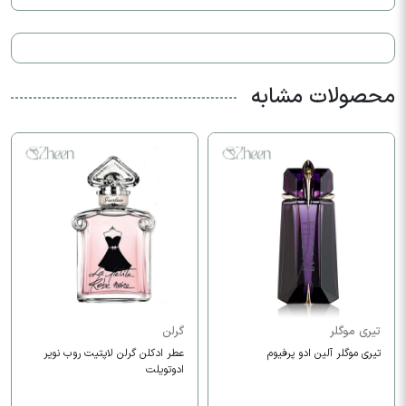
محصولات مشابه
تیری موگلر
گرلن
تیری موگلر آلین ادو پرفیوم
عطر ادکلن گرلن لاپتیت روب نویر
ادوتویلت