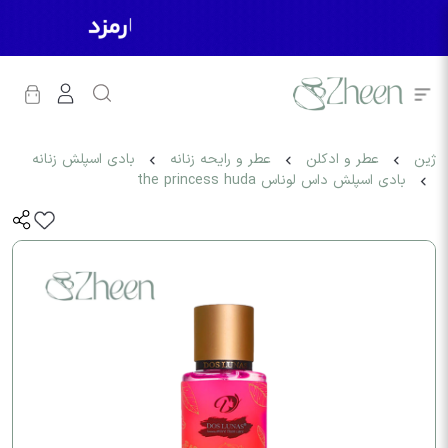
ژین
عطر و ادکلن
عطر و رایحه زنانه
بادی اسپلش زنانه
بادی اسپلش داس لوناس the princess huda