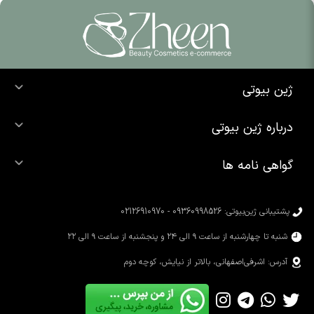
ژین بیوتی
خرید ضد آفتاب
درباره ژین بیوتی
خرید شوینده صورت
درباره ما
خرید محصولات اوردینری
گواهی نامه ها
تماس با ما
خرید رژ لب
محصولات شیگلم
خرید کرم پودر
محصولات سیمپل
پشتیبانی ژین‌بیوتی: 09360998526 - 02126910970
محصولات کوزارکس
شنبه تا چهارشنبه از ساعت ۹ الی ۲۴ و پنجشنبه از ساعت ۹ الی ۲۲
آدرس: اشرفی‌اصفهانی، بالاتر از نیایش، کوچه دوم