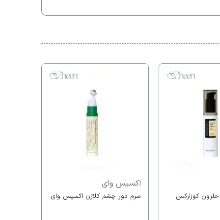
اوردینری
میلی لیتر
خرید اقس
اکسیس وای
حلزون کوزارکس
سرم دور چشم کلاژن اکسیس وای