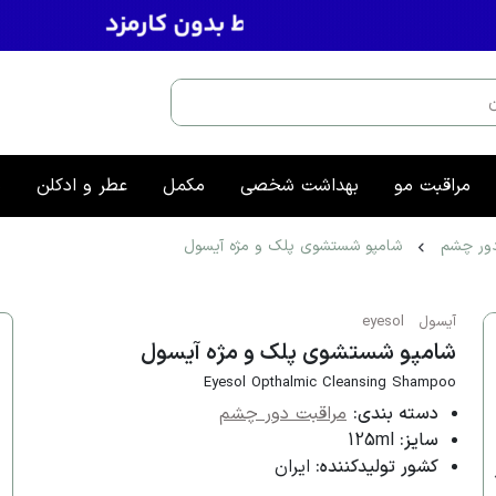
مراقبت مو
بهداشت شخصی
مکمل
عطر و ادکلن
م
دور چشم
شامپو شستشوی پلک و مژه آیسول
آیسول
eyesol
شامپو شستشوی پلک و مژه آیسول
Eyesol Opthalmic Cleansing Shampoo
دسته بندی:
مراقبت دور چشم
سایز:
125ml
کشور تولیدکننده:
ایران