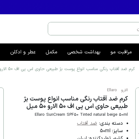
مراقبت مو
بهداشت شخصی
مکمل
عطر و ادکلن
م
کرم ضد آفتاب رنگی مناسب انواع پوست بژ طبیعی حاوی اس پی اف 50 الارو 50 میل
الارو
Ellaro
کرم ضد آفتاب رنگی مناسب انواع پوست بژ
طبیعی حاوی اس پی اف 50 الارو 50 میل
Ellaro SunCream SPF50 Tinted natural beige 50ml
دسته بندی:
ضد آفتاب
سایز:
50ml
کشور تولیدکننده:
ایران