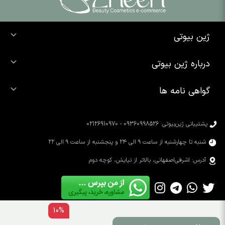
ژین بیوتی
خرید ضد آفتاب
درباره ژین بیوتی
خرید شوینده صورت
درباره ما
خرید محصولات اوردینری
گواهی نامه ها
تماس با ما
خرید رژ لب
محصولات شیگلم
خرید کرم پودر
محصولات سیمپل
پشتیبانی ژین‌بیوتی: 09360998526 - 02126910970
محصولات کوزارکس
شنبه تا چهارشنبه از ساعت ۹ الی ۲۴ و پنجشنبه از ساعت ۹ الی ۲۲
آدرس: اشرفی‌اصفهانی، بالاتر از نیایش، کوچه دوم
10%