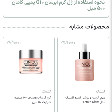
نحوه استفاده از ژل کرم آبرسان Q10 پمپي کامان
500 میل
محصولات مشابه
کلینیک
کلینیک
سرم آبرسان و روشن کننده کلینیک
کرم آبرسان مویسچر 100 ساعته
مدل Active Glow
کلینیک 50 میل