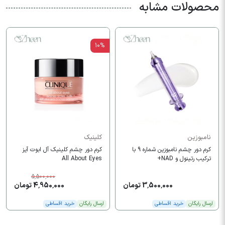
محصولات مشابه
10%
نامبوزین
کلینیک
کرم دور چشم نامبوزین شماره 9 با
كرم دور چشم كلينيک آل ابوت آیز
ترکیب رتینول و NAD+
All About Eyes
5,500,000
3,500,000 تومان
4,950,000 تومان
ارسال رایگان
خرید اقساطی
ارسال رایگان
خرید اقساطی