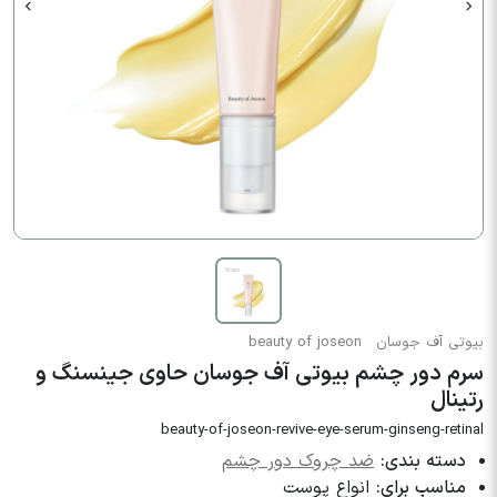
بیوتی آف جوسان
beauty of joseon
سرم دور چشم بیوتی آف جوسان حاوی جینسنگ و
رتینال
beauty-of-joseon-revive-eye-serum-ginseng-retinal
دسته بندی:
ضد چروک دور چشم
مناسب برای:
انواع پوست