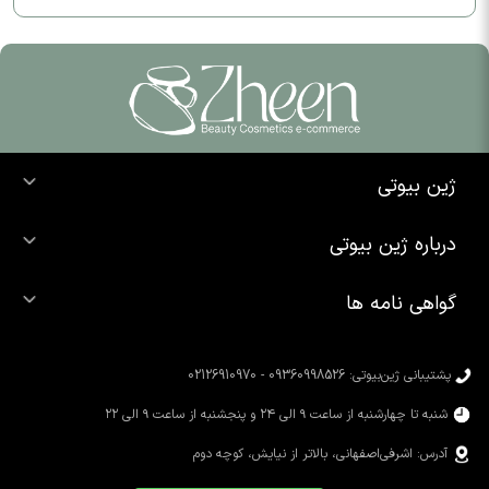
ژین بیوتی
خرید ضد آفتاب
درباره ژین بیوتی
خرید شوینده صورت
درباره ما
خرید محصولات اوردینری
گواهی نامه ها
تماس با ما
خرید رژ لب
محصولات شیگلم
خرید کرم پودر
محصولات سیمپل
پشتیبانی ژین‌بیوتی: 09360998526 - 02126910970
محصولات کوزارکس
شنبه تا چهارشنبه از ساعت ۹ الی ۲۴ و پنجشنبه از ساعت ۹ الی ۲۲
آدرس: اشرفی‌اصفهانی، بالاتر از نیایش، کوچه دوم