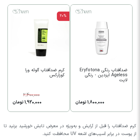
20%
ضدآفتاب رنگی Eryfotona
کرم ضدآفتاب آلوئه ورا
ض
Ageless ایزدین - رنگی
کوزارکس
-
لایت
2,400,000
1,800,000 تومان
1,920,000 تومان
کرم ضدآفتاب را قبل از آرایش و به‌ویژه در معرض تابش خورشید بزنید تا
از پوست در برابر آسیب‌های اشعه UV محافظت کنید.