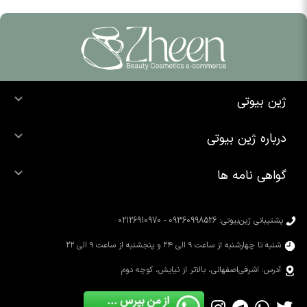
ژین بیوتی
خرید ضد آفتاب
درباره ژین بیوتی
خرید شوینده صورت
درباره ما
خرید محصولات اوردینری
گواهی نامه ها
تماس با ما
خرید رژ لب
محصولات شیگلم
خرید کرم پودر
محصولات سیمپل
پشتیبانی ژین‌بیوتی: 09360998526 - 02126910970
محصولات کوزارکس
شنبه تا چهارشنبه از ساعت ۹ الی ۲۴ و پنجشنبه از ساعت ۹ الی ۲۲
آدرس: اشرفی‌اصفهانی، بالاتر از نیایش، کوچه دوم