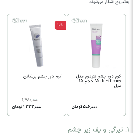
به‌تدریج آشکار می‌شوند:
10%
کرم دور چشم نئودرم مدل
کرم دور چشم پریکاتن
ک
Multi Efficacy حجم 15
چش
میل
1,480,000
506,000 تومان
1,332,000 تومان
۱. تیرگی و پف زیر چشم