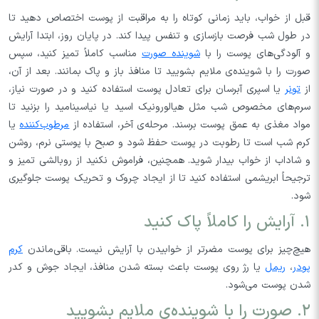
قبل از خواب، باید زمانی کوتاه را به مراقبت از پوست اختصاص دهید تا
در طول شب فرصت بازسازی و تنفس پیدا کند. در پایان روز، ابتدا آرایش
و آلودگی‌های پوست را با
شوینده صورت
مناسب کاملاً تمیز کنید، سپس
صورت را با شوینده‌ی ملایم بشویید تا منافذ باز و پاک بمانند. بعد از آن،
از
تونر
یا اسپری آبرسان برای تعادل پوست استفاده کنید و در صورت نیاز،
سرم‌های مخصوص شب مثل هیالورونیک اسید یا نیاسینامید را بزنید تا
مواد مغذی به عمق پوست برسند. مرحله‌ی آخر، استفاده از
مرطوب‌کننده
یا
کرم شب است تا رطوبت در پوست حفظ شود و صبح با پوستی نرم، روشن
و شاداب از خواب بیدار شوید. همچنین، فراموش نکنید از روبالشی تمیز و
ترجیحاً ابریشمی استفاده کنید تا از ایجاد چروک و تحریک پوست جلوگیری
شود.
۱. آرایش را کاملاً پاک کنید
هیچ‌چیز برای پوست مضرتر از خوابیدن با آرایش نیست. باقی‌ماندن
کرم
پودر
،
ریمل
یا رژ روی پوست باعث بسته شدن منافذ، ایجاد جوش و کدر
شدن پوست می‌شود.
۲. صورت را با شوینده‌ی ملایم بشویید