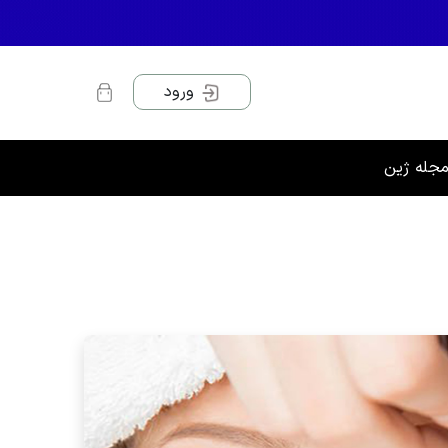
ورود
جله ژین