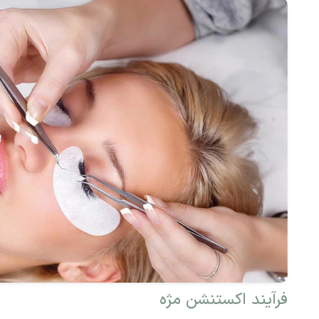
فرآیند اکستنشن مژه