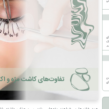
ی
ای
ک
ه،
ی
دن
ی