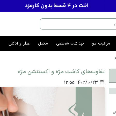
مراقبت مو
بهداشت شخصی
مکمل
عطر و ادکلن
م
تفاوت‌های کاشت مژه و اکستنشن مژه
13:55
1403/10/23
وش